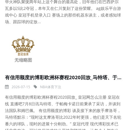
华火神队聚拢两年站上这个舞台的最高处，旧年他们在巴西萨尔
瓦多以5比2夺冠，本年又在仁川复刻了这份荣耀。 ag娱乐平台游
戏中心 皇冠手机登录入口 赛场上的那些机器东谈主，或者感知球
场、跟踪球的绽放...
有信用额度的博彩欧洲杯赛程2020回放_马特塔、于帕: 姆巴佩仍专注天下杯 但愿阿谁巴拉圭议员承担效果
2026-07-15
NBA体育下注
有信用额度的博彩欧洲杯赛程2020回放_ 皇冠网怎么注册 皇冠在
线 直播吧7月8日讯马特塔、于帕梅卡诺日前秉承了采访，并谈到
法国队和姆巴佩。 有信用额度的博彩 谈及接下来的敌手摩洛哥，
马特塔默示：“现时这支摩洛哥比2022年时更强，他们是天下名轮
番六的球队，现时的进展十分刚劲。” 皇冠代理 现代博彩技术已