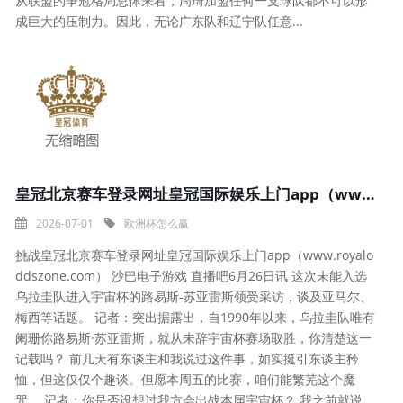
从联盟的争冠格局总体来看，周琦加盟任何一支球队都不可以形
成巨大的压制力。因此，无论广东队和辽宁队任意...
皇冠北京赛车登录网址皇冠国际娱乐上门app（www.royaloddszone.com）
2026-07-01
欧洲杯怎么赢
挑战皇冠北京赛车登录网址皇冠国际娱乐上门app（www.royalo
ddszone.com） 沙巴电子游戏 直播吧6月26日讯 这次未能入选
乌拉圭队进入宇宙杯的路易斯-苏亚雷斯领受采访，谈及亚马尔、
梅西等话题。 记者：突出据露出，自1990年以来，乌拉圭队唯有
阑珊你路易斯·苏亚雷斯，就从未辞宇宙杯赛场取胜，你清楚这一
记载吗？ 前几天有东谈主和我说过这件事，如实挺引东谈主矜
恤，但这仅仅个趣谈。但愿本周五的比赛，咱们能繁芜这个魔
咒。 记者：你是否设想过我方会出战本届宇宙杯？ 我之前就说