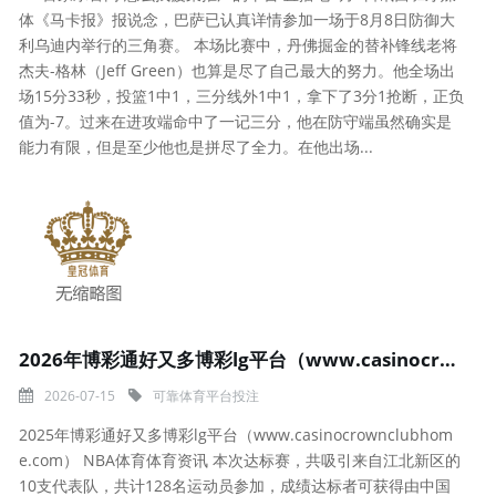
体《马卡报》报说念，巴萨已认真详情参加一场于8月8日防御大
利乌迪内举行的三角赛。 本场比赛中，丹佛掘金的替补锋线老将
杰夫-格林（Jeff Green）也算是尽了自己最大的努力。他全场出
场15分33秒，投篮1中1，三分线外1中1，拿下了3分1抢断，正负
值为-7。过来在进攻端命中了一记三分，他在防守端虽然确实是
能力有限，但是至少他也是拼尽了全力。在他出场...
2026年博彩通好又多博彩lg平台（www.casinocrownclubhome.com）
2026-07-15
可靠体育平台投注
2025年博彩通好又多博彩lg平台（www.casinocrownclubhom
e.com） NBA体育体育资讯 本次达标赛，共吸引来自江北新区的
10支代表队，共计128名运动员参加，成绩达标者可获得由中国