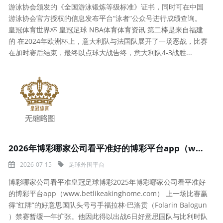
游泳协会颁发的《全国游泳锻炼等级标准》证书，同时可在中国
游泳协会官方授权的信息发布平台“泳者”公众号进行成绩查询。
皇冠体育世界杯 皇冠足球 NBA体育体育资讯 第二棒是来自福建
的 在2024年欧洲杯上，意大利队与法国队展开了一场恶战，比赛
在加时赛后结束，最终以点球大战告终，意大利队4-3战胜...
2026年博彩哪家公司看平准好的博彩平台app（www.betlikeakinghome.com）
2026-07-15
足球外围平台
博彩哪家公司看平准皇冠足球博彩2025年博彩哪家公司看平准好
的博彩平台app（www.betlikeakinghome.com） 上一场比赛赢
得“红牌”的好意思国队头号弓手福拉林·巴洛贡（Folarin Balogun
）禁赛暂缓一年扩张。他因此得以出战6日好意思国队与比利时队