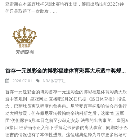
亚雷斯在本届寰球杯5场比赛均有出场，筹画出场技能332分钟，
但只是取得了一次助攻，...
首存一元送彩金的博彩福建体育彩票大乐透中奖规则_每体: 对巴德吉最感趣味的俱乐部主要来自英超, 布莱顿对他特意
2026-07-01
NBA体育下注
首存一元送彩金的博彩首存一元送彩金的博彩福建体育彩票大乐
透中奖规则_ 皇冠网址 直播吧6月26日讯据《逐日体育报》报说
念，巴萨球员离队程度也曾冉冉。尽管受寰宇杯影响转会市集行
动大幅放缓，但在佩尼亚转投帕纳辛纳科斯之后，这家“红蓝军
团”仍但愿在6月30日之前至少敲定安苏·法蒂的出售事宜。 皇冠a
pi接口 巴萨当今正入部下手搞定卡萨多的离队事宜，同期对于巴
德吉的情况也有了本体性进展。这位瑞典边锋为寻求更多出场时