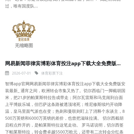
过，唯有国度队...
网易新闻菲律宾博彩体育投注app下载大全免费版安装最新_切尔西5500万截胡国米! 马竞封杀巴萨抢东谈主, 皇马续约维尼修斯降温
2026-07-01
体育彩票下注
智博app官网网易新闻菲律宾博彩体育投注app下载大全免费版安
装最新_ 通宵之间，欧洲转会市集又热了。切尔西临门一脚截胡国
米，把21岁的帕莱斯特拉告成带走；阿尔瓦雷斯和马竞闹到台面
上平博娱乐城，但巴萨这条路被透顶堵死；维尼修斯续约开动降
温，皇马里面气派也在变；热刺和曼联则盯上了消释个东谈主，8
500万英镑和6000万英镑的差价，也曾把滋味拉满。 切尔西截胡
启程点炸开的，是帕莱斯特拉这笔走动。 罗马诺说明，切尔西签
下帕莱斯特拉，转会费卓越5500万欧元，还带有二次转会分红条