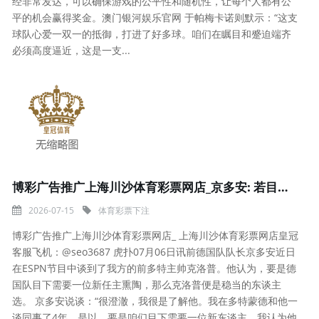
经非常发达，可以确保游戏的公平性和随机性，让每个人都有公
平的机会赢得奖金。澳门银河娱乐官网 于帕梅卡诺则默示：“这支
球队心爱一双一的抵御，打进了好多球。咱们在瞩目和蹙迫端齐
必须高度逼近，这是一支...
博彩广告推广上海川沙体育彩票网店_京多安: 若目下有一东谈主应该接办德国队, 那或然便是克洛普
2026-07-15
体育彩票下注
博彩广告推广上海川沙体育彩票网店_ 上海川沙体育彩票网店皇冠
客服飞机：@seo3687 虎扑07月06日讯前德国队队长京多安近日
在ESPN节目中谈到了我方的前多特主帅克洛普。他认为，要是德
国队目下需要一位新任主熏陶，那么克洛普便是稳当的东谈主
选。 京多安说谈：“很澄澈，我很是了解他。我在多特蒙德和他一
谈同事了4年。是以，要是咱们目下需要一位新东谈主，我认为他