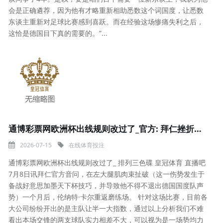
会是正确遴荐，因为他有才略重新相助悉数这个词国度，让悉数
东谈主重新对足球比赛感到喜跃。而在经验这场惨痛失利之后，
这恰是德国目下真的需要的。”...
通博彩票网欧洲杯出线规则改过了_官方: 拜仁挫折手卡尔完成伤后初度跑步磨练, 将来几周将赓续规复
2026-07-15
在线体育投注
通博彩票网欧洲杯出线规则改过了_ 排列三色碟 皇冠体育 直播吧
7月8日讯拜仁官方音问，在左大腿肌肉束扯破（这一伤势发生于
备战好意思加墨天下杯技巧，并导致他不得不退出德国国度队声
势）一个月后，伦纳特·卡尔重返磨练场。 针对这场比赛，目前各
大公司纷纷开出的是主队让半一大指数，通过以上分析我们不难
看出本场交锋的两支球队实力相差不大，可以视为是一场势均力