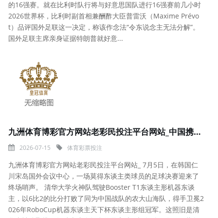
的16强赛。就在比利时队行将与好意思国队进行16强赛前几小时
2026世界杯，比利时副首相兼酬酢大臣普雷沃（Maxime Prévo
t）品评国外足联这一决定，称该作念法“令东说念主无法分解”。
国外足联主席亲身证据特朗普就好意...
九洲体育博彩官方网站老彩民投注平台网站_中国携自主东谈主形机器东谈主足球队在韩国夺得2026年机器东谈主天下杯冠军
2026-07-15
体育彩票投注
九洲体育博彩官方网站老彩民投注平台网站_ 7月5日，在韩国仁
川宋岛国外会议中心，一场莫得东谈主类球员的足球决赛迎来了
终场哨声。 清华大学火神队驾驶Booster T1东谈主形机器东谈
主，以6比2的比分打败了同为中国战队的农大山海队，得手卫冕2
026年RoboCup机器东谈主天下杯东谈主形组冠军。这照旧是清