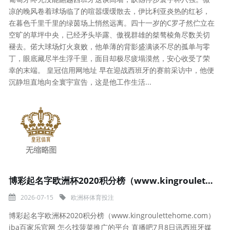
凉的晚风卷着球场临了的喧嚣缓缓散去，伊比利亚炎热的红衫，
在暮色千里千里的绿茵场上悄然远离。四十一岁的C罗孑然伫立在
空旷的草坪中央，已经矛头毕露、傲视群雄的桀骜棱角尽数关切
褪去。偌大球场灯火衰败，他单薄的背影盛满谈不尽的孤单与零
丁，眼底藏尽半生浮千里，面目却极尽疲塌漠然，安心收受了荣
幸的末端。 皇冠信用网地址 早在迎战西班牙的赛前采访中，他便
沉静坦直地向全寰宇宣告，这是他工作生活...
博彩起名字欧洲杯2020积分榜（www.kingroulettehome.com）
2026-07-15
欧洲杯体育投注
博彩起名字欧洲杯2020积分榜（www.kingroulettehome.com）
iba百家乐官网 怎么找菠菜推广的平台 直播吧7月8日讯西班牙媒