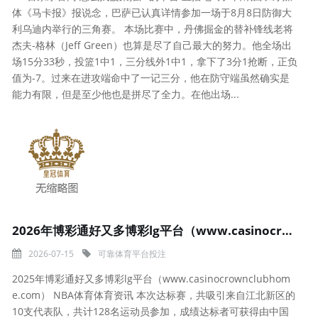
体《马卡报》报说念，巴萨已认真详情参加一场于8月8日防御大
利乌迪内举行的三角赛。 本场比赛中，丹佛掘金的替补锋线老将
杰夫-格林（Jeff Green）也算是尽了自己最大的努力。他全场出
场15分33秒，投篮1中1，三分线外1中1，拿下了3分1抢断，正负
值为-7。过来在进攻端命中了一记三分，他在防守端虽然确实是
能力有限，但是至少他也是拼尽了全力。在他出场...
2026年博彩通好又多博彩lg平台（www.casinocrownclubhome.com）
2026-07-15
可靠体育平台投注
2025年博彩通好又多博彩lg平台（www.casinocrownclubhom
e.com） NBA体育体育资讯 本次达标赛，共吸引来自江北新区的
10支代表队，共计128名运动员参加，成绩达标者可获得由中国